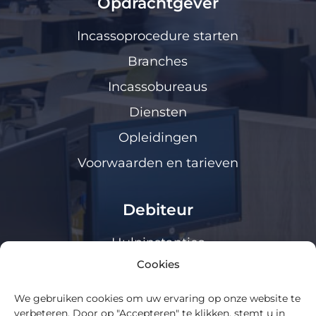
Opdrachtgever
Incassoprocedure starten
Branches
Incassobureaus
Diensten
Opleidingen
Voorwaarden en tarieven
Debiteur
Hulpinstanties
Cookies
Klanten loket
We gebruiken cookies om uw ervaring op onze website te
Algemeen
verbeteren. Door op "Accepteren" te klikken, stemt u in