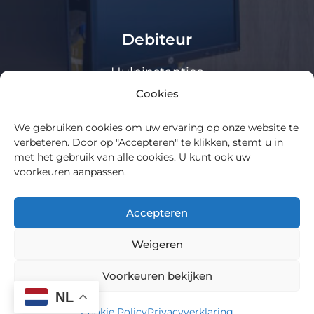
Debiteur
Hulpinstanties
Cookies
Klanten loket
We gebruiken cookies om uw ervaring op onze website te
Algemeen
verbeteren. Door op "Accepteren" te klikken, stemt u in
met het gebruik van alle cookies. U kunt ook uw
voorkeuren aanpassen.
Over ons
Cookie Policy
Accepteren
Privacy statement
Weigeren
Voorkeuren bekijken
Copyright 2025 – Hafkamp Gerechtsdeurwaarders |
NL
Powered by
TDG Digital
Cookie Policy
Privacyverklaring