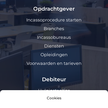
Opdrachtgever
Incassoprocedure starten
Branches
Incassobureaus
Diensten
Opleidingen
Voorwaarden en tarieven
Debiteur
Hulpinstanties
Cookies
Klanten loket