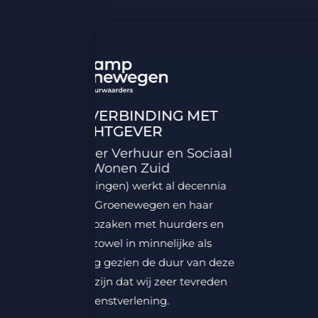
SOONLIJKE VERBINDING MET
OPDRACHTGEVER
nijkers | Manager Verhuur en Sociaal
Beheer bij Wonen Zuid
Zuid (14.000 woningen) werkt al decennia
en met Hafkamp Groenewegen en haar
angers voor incassozaken met huurders en
trokken huurders, zowel in minnelijke als
lijke fase. Het mag gezien de duur van deze
erking duidelijk zijn dat wij zeer tevreden
zijn over de dienstverlening.