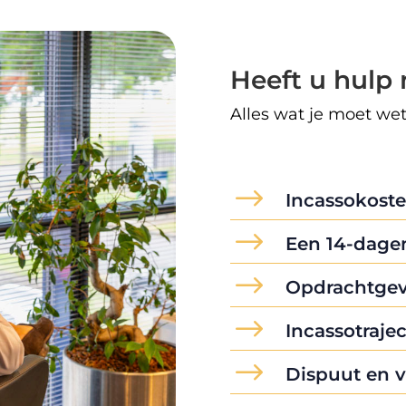
Heeft u hulp 
Alles wat je moet wet
$
Incassokost
$
Een 14-dagen
$
Opdrachtgev
$
Incassotrajec
$
Dispuut en 