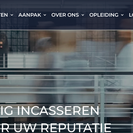
TEN
AANPAK
OVER ONS
OPLEIDING
L
G INCASSEREN
R UW REPUTATIE