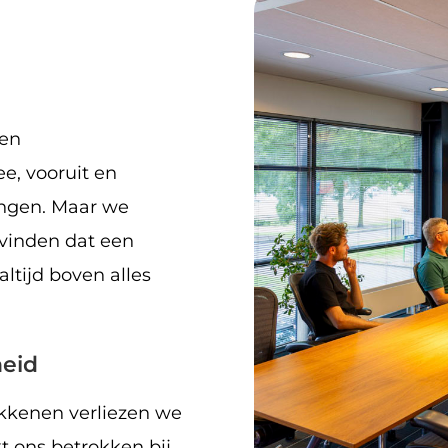
 en
e, vooruit en
singen. Maar we
 vinden dat een
ltijd boven alles
heid
okkenen verliezen we
kt ons betrokken bij