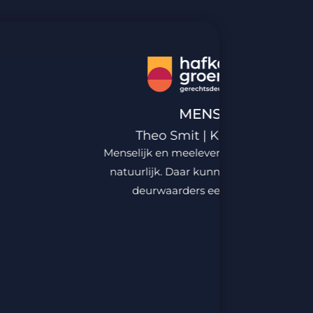
MENSELIJK
Theo Smit | Klant-debiteur
Menselijk en meelevend voor zover moge
natuurlijk. Daar kunnen meerdere coll
deurwaarders een lesje van leren.