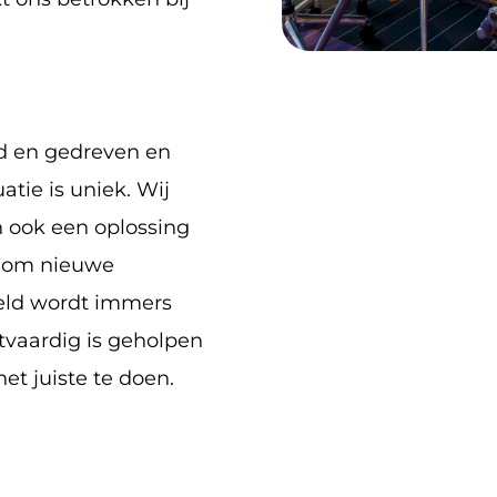
nd en gedreven en
atie is uniek. Wij
an ook een oplossing
t om nieuwe
eld wordt immers
htvaardig is geholpen
het juiste te doen.