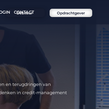
OGIN
CONTACT
Debiteur
Opdrachtgever
en en terugdringen van
 denken in credit-management