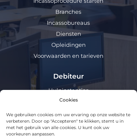
Incassoprocedure starten
Branches
Incassobureaus
Diensten
Opleidingen
Voorwaarden en tarieven
Debiteur
Hulpinstanties
Cookies
Klanten loket
We gebruiken cookies om uw ervaring op onze website te
Algemeen
verbeteren. Door op "Accepteren" te klikken, stemt u in
met het gebruik van alle cookies. U kunt ook uw
voorkeuren aanpassen.
Over ons