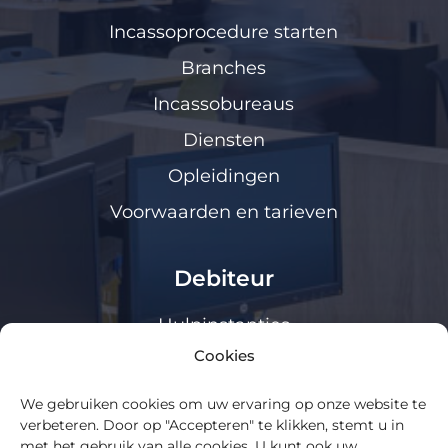
Incassoprocedure starten
Branches
Incassobureaus
Diensten
Opleidingen
Voorwaarden en tarieven
Debiteur
Hulpinstanties
Cookies
Klanten loket
We gebruiken cookies om uw ervaring op onze website te
Algemeen
verbeteren. Door op "Accepteren" te klikken, stemt u in
met het gebruik van alle cookies. U kunt ook uw