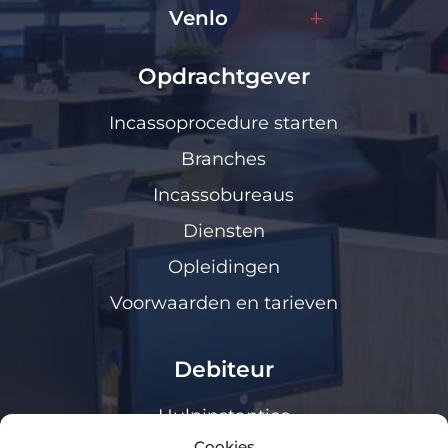
Venlo
Opdrachtgever
Incassoprocedure starten
Branches
Incassobureaus
Diensten
Opleidingen
Voorwaarden en tarieven
Debiteur
Hulpinstanties
Cookies