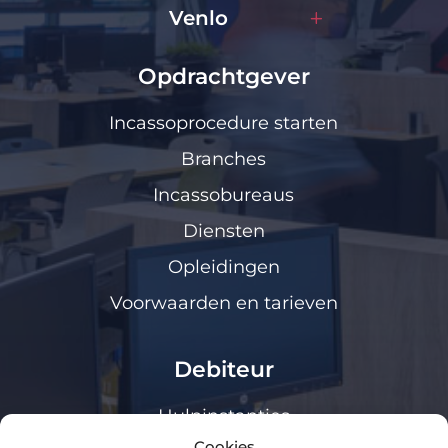
Venlo
Opdrachtgever
Incassoprocedure starten
Branches
Incassobureaus
Diensten
Opleidingen
Voorwaarden en tarieven
Debiteur
Hulpinstanties
Cookies