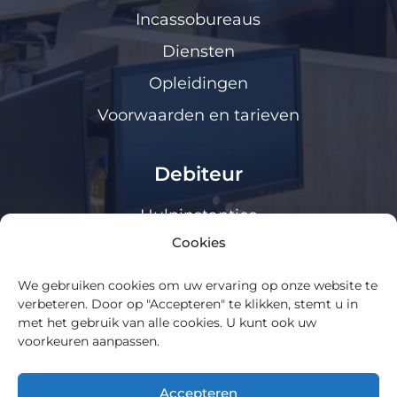
Incassobureaus
Diensten
Opleidingen
Voorwaarden en tarieven
Debiteur
Hulpinstanties
Cookies
Klanten loket
We gebruiken cookies om uw ervaring op onze website te
Algemeen
verbeteren. Door op "Accepteren" te klikken, stemt u in
met het gebruik van alle cookies. U kunt ook uw
voorkeuren aanpassen.
Over ons
Cookie Policy
Accepteren