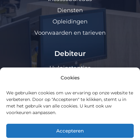
Diensten
Opleidingen
Voorwaarden en tarieven
Debiteur
Hulpinstanties
Cookies
Klanten loket
We gebruiken cookies om uw ervaring op onze website te
Algemeen
verbeteren. Door op "Accepteren" te klikken, stemt u in
met het gebruik van alle cookies. U kunt ook uw
voorkeuren aanpassen.
Over ons
Cookie Policy
Accepteren
Privacy statement