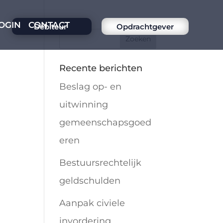
OGIN
CONTACT
Debiteur
Opdrachtgever
Recente berichten
Beslag op- en
uitwinning
gemeenschapsgoed
eren
Bestuursrechtelijk
geldschulden
Aanpak civiele
invordering