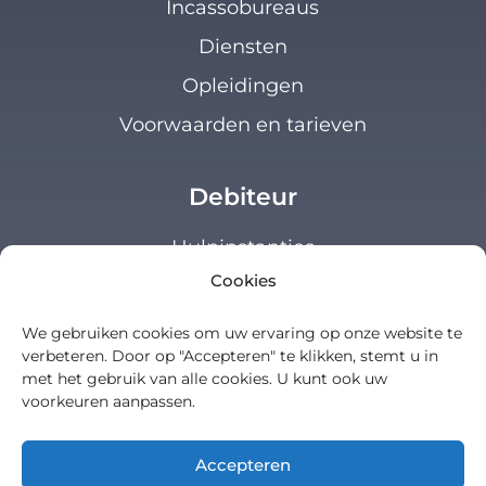
Incassobureaus
Diensten
Opleidingen
Voorwaarden en tarieven
Debiteur
Hulpinstanties
Cookies
Klanten loket
We gebruiken cookies om uw ervaring op onze website te
Algemeen
verbeteren. Door op "Accepteren" te klikken, stemt u in
met het gebruik van alle cookies. U kunt ook uw
voorkeuren aanpassen.
Over ons
Cookie Policy
Accepteren