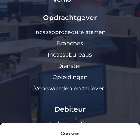
Opdrachtgever
Incassoprocedure starten
Branches
Incassobureaus
Diensten
Opleidingen
Voorwaarden en tarieven
Debiteur
Hulpinstanties
Cookies
Klanten loket