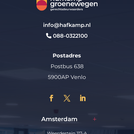
info@hafkamp.nl
088-0322100
Postadres
Postbus 638
5900AP Venlo
Amsterdam
Weerdestein 117-A