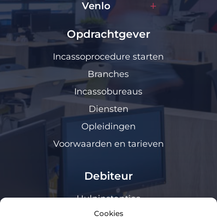
Venlo
Opdrachtgever
Incassoprocedure starten
Branches
Incassobureaus
Diensten
Opleidingen
Voorwaarden en tarieven
Debiteur
Hulpinstanties
Cookies
Klanten loket