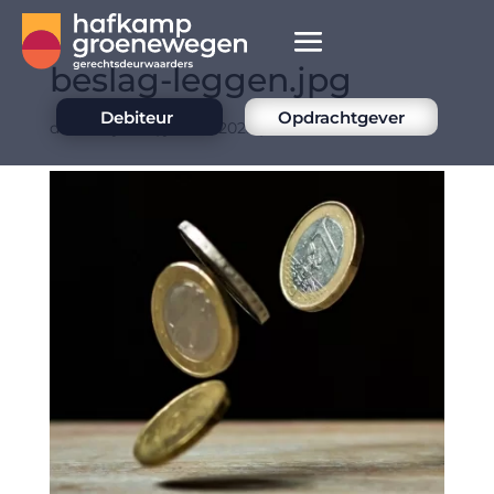
beslag-leggen.jpg
Debiteur
Opdrachtgever
door
Mcjovin
|
jan 26, 2025
|
0 Reacties