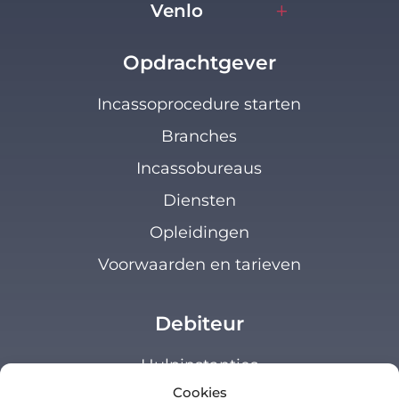
Venlo
Opdrachtgever
Incassoprocedure starten
Branches
Incassobureaus
Diensten
Opleidingen
Voorwaarden en tarieven
Debiteur
Hulpinstanties
Cookies
Klanten loket