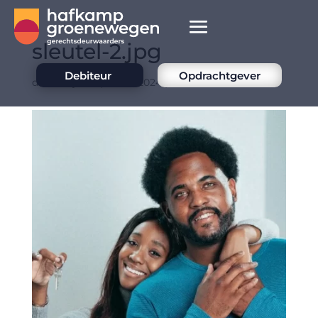
sleutel-2.jpg
Debiteur
Opdrachtgever
door
Mcjovin
|
dec 8, 2024
|
0 Reacties