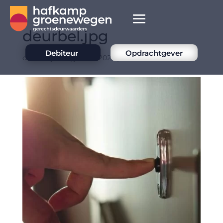
deurbel.jpg
Debiteur
Opdrachtgever
door
Mcjovin
|
jan 26, 2025
|
0 Reacties