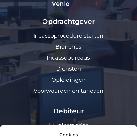
Venlo
Opdrachtgever
Incassoprocedure starten
Branches
Incassobureaus
Diensten
Opleidingen
Voorwaarden en tarieven
Debiteur
Hulpinstanties
Cookies
Klanten loket