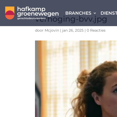
BRANCHES
DIENS
verhoging-bvv.jpg
door
Mcjovin
|
jan 26, 2025
|
0 Reacties