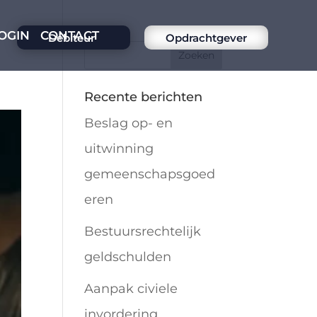
OGIN
CONTACT
Debiteur
Opdrachtgever
Recente berichten
Beslag op- en
uitwinning
gemeenschapsgoed
eren
Bestuursrechtelijk
geldschulden
Aanpak civiele
invordering